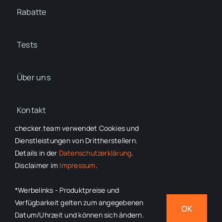
Rabatte
Tests
Über uns
Kontakt
checker.team verwendet Cookies und
Dienstleistungen von Drittherstellern.
Details in der
Datenschutzerklärung
.
Disclaimer im
Impressum
.
© 2022 - 2026
checker.team
•
Impressum
•
Datenschutzerklärung
• Alle Rechte vorbehalten
*Werbelinks - Produktpreise und
*Volle Transparenz bei
Werbelinks
– Produktpreise und
Verfügbarkeit gelten zum angegebenen
OK
Verfügbarkeit gelten zum angegebenen Datum/Uhrzeit und
Datum/Uhrzeit und können sich ändern.