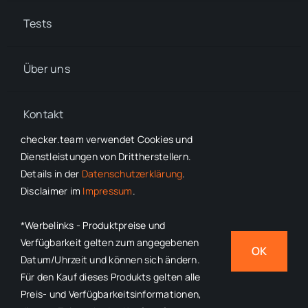
Tests
Über uns
Kontakt
checker.team verwendet Cookies und
Dienstleistungen von Drittherstellern.
Details in der
Datenschutzerklärung
.
Disclaimer im
Impressum
.
© 2022 - 2026
checker.team
•
Impressum
•
Datenschutzerklärung
• Alle Rechte vorbehalten
*Werbelinks - Produktpreise und
*Volle Transparenz bei
Werbelinks
– Produktpreise und
Verfügbarkeit gelten zum angegebenen
OK
Verfügbarkeit gelten zum angegebenen Datum/Uhrzeit und
Datum/Uhrzeit und können sich ändern.
können sich ändern. Für den Kauf dieses Produkts gelten alle
Für den Kauf dieses Produkts gelten alle
Preis- und Verfügbarkeitsinformationen,
Preis- und Verfügbarkeitsinformationen, die zum Zeitpunkt des