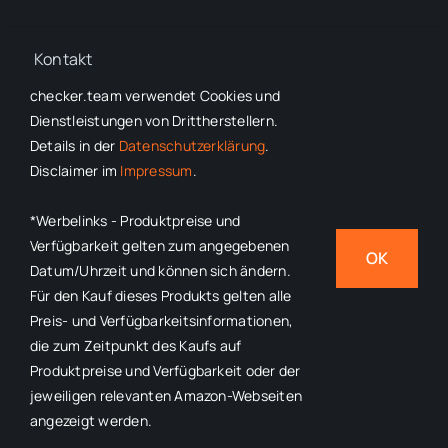
Kontakt
checker.team verwendet Cookies und
Dienstleistungen von Drittherstellern.
Details in der
Datenschutzerklärung
.
Disclaimer im
Impressum
.
© 2022 - 2026
checker.team
•
Impressum
•
Datenschutzerklärung
• Alle Rechte vorbehalten
*Werbelinks - Produktpreise und
*Volle Transparenz bei
Werbelinks
– Produktpreise und
Verfügbarkeit gelten zum angegebenen
OK
Verfügbarkeit gelten zum angegebenen Datum/Uhrzeit und
Datum/Uhrzeit und können sich ändern.
Für den Kauf dieses Produkts gelten alle
können sich ändern. Für den Kauf dieses Produkts gelten alle
Preis- und Verfügbarkeitsinformationen,
Preis- und Verfügbarkeitsinformationen, die zum Zeitpunkt des
die zum Zeitpunkt des Kaufs auf
Kaufs auf Produktpreise und Verfügbarkeit oder der jeweiligen
Produktpreise und Verfügbarkeit oder der
relevanten Amazon-Webseiten angezeigt werden.
jeweiligen relevanten Amazon-Webseiten
angezeigt werden.