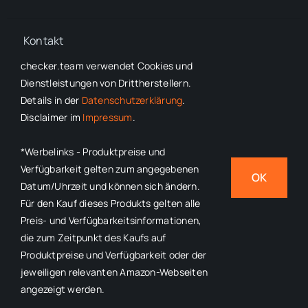
Kontakt
checker.team verwendet Cookies und
Dienstleistungen von Drittherstellern.
Details in der
Datenschutzerklärung
.
Disclaimer im
Impressum
.
© 2022 - 2026
checker.team
•
Impressum
•
Datenschutzerklärung
• Alle Rechte vorbehalten
*Werbelinks - Produktpreise und
*Volle Transparenz bei
Werbelinks
– Produktpreise und
Verfügbarkeit gelten zum angegebenen
OK
Verfügbarkeit gelten zum angegebenen Datum/Uhrzeit und
Datum/Uhrzeit und können sich ändern.
Für den Kauf dieses Produkts gelten alle
können sich ändern. Für den Kauf dieses Produkts gelten alle
Preis- und Verfügbarkeitsinformationen,
Preis- und Verfügbarkeitsinformationen, die zum Zeitpunkt des
die zum Zeitpunkt des Kaufs auf
Kaufs auf Produktpreise und Verfügbarkeit oder der jeweiligen
Produktpreise und Verfügbarkeit oder der
relevanten Amazon-Webseiten angezeigt werden.
jeweiligen relevanten Amazon-Webseiten
angezeigt werden.